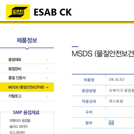
OK ALSi5
제품명
피복아크 용접
용접방법
캐스팅용
적용강재
규격
첨부